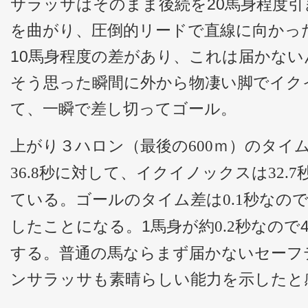
サラッサはそのまま後続を20馬身程度
を曲がり、圧倒的リードで直線に向かっ
10馬身程度の差があり、これは届かな
そう思った瞬間に外から物凄い脚でイク
て、一瞬で差し切ってゴール。
上がり３ハロン（最後の
ｍ）のタイ
600
秒に対して、イクイノックスは
36.8
32.7
ている。ゴールのタイム差は
秒なの
0.1
したことになる。1馬身が約
秒なので
0.2
する。普通の馬ならまず届かないセーフ
ンサラッサも素晴らしい能力を示したと