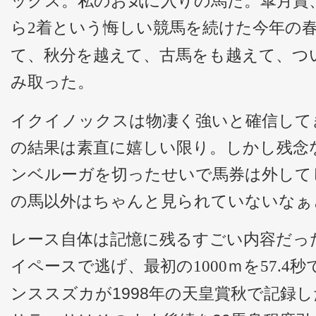
ックス。私のお気に入りの馬だ。皐月賞
ら
着という悔しい競馬を続けた今年の
2
て、秋分を越えて、古馬をも越えて、つ
み取った。
イクイノックスは物凄く強いと確信して
の結果は素直に嬉しい限り。しかし残念
ンベルーガを切ったせいで馬券は外して
の馬以外はちゃんと見られていないなぁ
レース自体は記憶に残るすごい内容だっ
イペースで逃げ、最初の
ｍを
秒
1000
57.4
ンススズカが1998年の天皇賞秋で記録